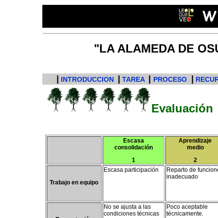
"LA ALAMEDA DE OSUN
|
|
|
|
INTRODUCCION
TAREA
PROCESO
RECU
Evaluación
Escasa
Aprendizaje
consolidación
medio
1
2
Escasa participación
Reparto de funcion
inadecuado
Trabajo en equipo
No se ajusta a las
Poco aceptable
condiciones técnicas
técnicamente.