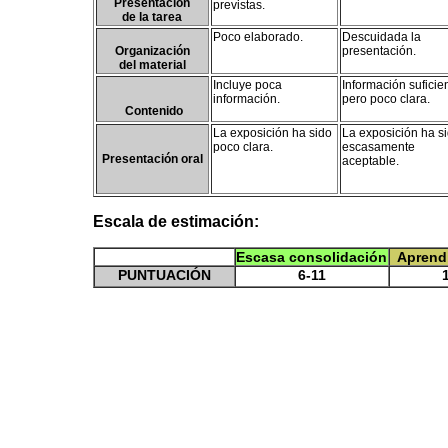
Presentación
previstas.
de la tarea
Poco elaborado.
Descuidada la
Organización
presentación.
del material
Incluye poca
Información suficie
información.
pero poco clara.
Contenido
La exposición ha sido
La exposición ha s
poco clara.
escasamente
Presentación oral
aceptable.
Escala de estimación:
Escasa consolidación
Aprend
PUNTUACIÓN
6-11