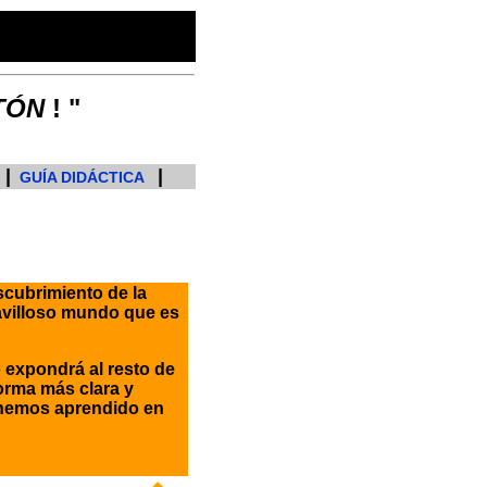
TÓN
! "
|
|
GUÍA DIDÁCTICA
cubrimiento de la
ravilloso mundo que es
o expondrá al resto de
orma más clara y
o hemos aprendido en