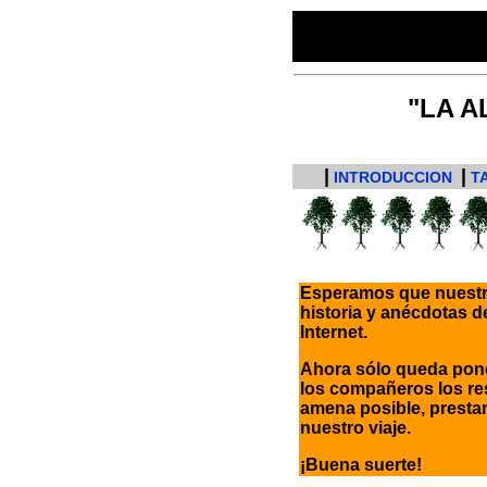
"LA A
|
|
INTRODUCCION
T
Esperamos que nuestro
historia y anécdotas d
Internet.
Ahora sólo queda poner
los compañeros los res
amena posible, prestan
nuestro viaje.
¡Buena suerte!